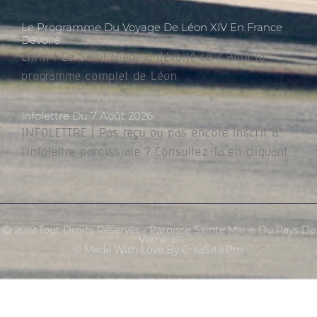
Le Programme Du Voyage De Léon XIV En France
Dévoilé
Enfin ! Le Saint Siège a dévoilé ce 7 août le
programme complet de Léon
Infolettre Du 7 Août 2026
INFOLETTRE | Pas reçu ou pas encore inscrit à
l’infolettre paroissiale ? Consultez-la en cliquant
Ⓒ 2019 Tout Droits Réservés - Paroisse Sainte Marie Du Pays De
Verneuil
© Made With Love By CreaSite.Pro