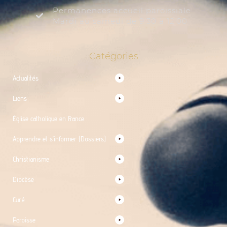
Permanences accueil paroissiale
Mardi au samedi de 9:30 à 12:00
Catégories
Actualités
Liens
Église catholique en France
Apprendre et s’informer (Dossiers)
Christianisme
Diocèse
Curé
Paroisse