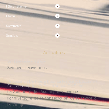
Fête chrétienne
Liturgie
Sacrements
Saint(e)s
Actualités
PU Dimanche 9 Août
Seigneur sauve nous.
Proposition De Prière Pour La France À L’occasion
De L’Assomption Et De La Venue Du Pape
La Solennité de l’Assomption marque
l’anniversaire de la consécration de la France à
la Vierge