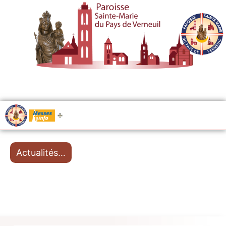
.....
Messes
Actualités…