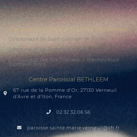
Paroisse Sainte Marie Du Pays De Verneuil
Communauté de Saint-Germain de Rugles
Communauté de Verneuil sur Avre
Communauté des Six Clochers – Bienheureuse
Euphrasie Brard
Centre Paroissial BETHLEEM
67 rue de la Pomme d'Or, 27130 Verneuil
d'Avre et d'Iton, France
02.32.32.06.56
@liuenrev.eiram.etnias.essiorap
rf.rfs