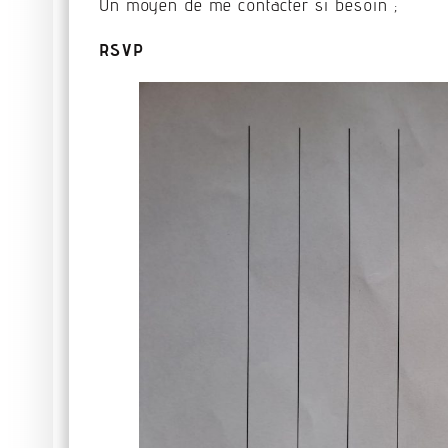
Un moyen de me contacter si besoin ;
RSVP