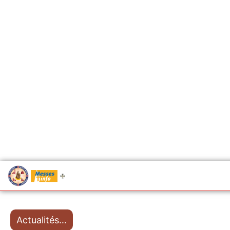
.....
Messes
Actualités…