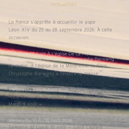
Actualités
Adressez Un Message Au Pape Léon XIV
La France s’apprête à accueillir le pape
Léon XIV du 25 au 28 septembre 2026. À cette
occasion,
Dimanche 2 Août À L’église De La Madeleine,
Messe Célébrée Par Le Père Christophe Barwang
Ce matin, à l’église de la Madeleine, le Père
Christophe Barwang a célébré la messe.
Messes Du 3 Au 9 Août 2026
– Co Semaine 31 Lundi 3 août – de la férie
Mardi 4 août –
Messes Du 10 Au 16 Août 2026
Semaine 32 Lundi 10 août – Saint Laurent,