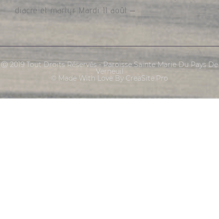
diacre et martyr Mardi 11 août –
Ⓒ 2019 Tout Droits Réservés - Paroisse Sainte Marie Du Pays De
Verneuil
© Made With Love By CreaSite.Pro