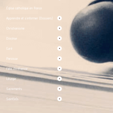
Église catholique en France
Apprendre et s’informer (Dossiers)
Christianisme
Diocèse
Curé
Paroisse
Fête chrétienne
Liturgie
Sacrements
Saint(e)s