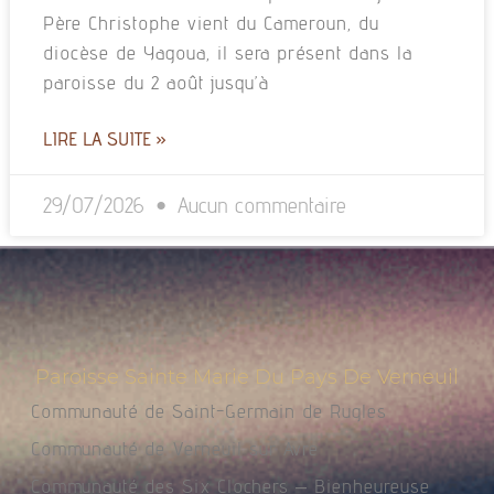
Père Christophe vient du Cameroun, du
diocèse de Yagoua, il sera présent dans la
paroisse du 2 août jusqu’à
LIRE LA SUITE »
29/07/2026
Aucun commentaire
Paroisse Sainte Marie Du Pays De Verneuil
Communauté de Saint-Germain de Rugles
Communauté de Verneuil sur Avre
Communauté des Six Clochers – Bienheureuse