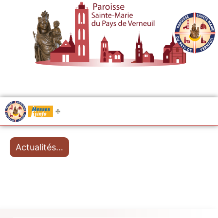
.....
Messes
Actualités…