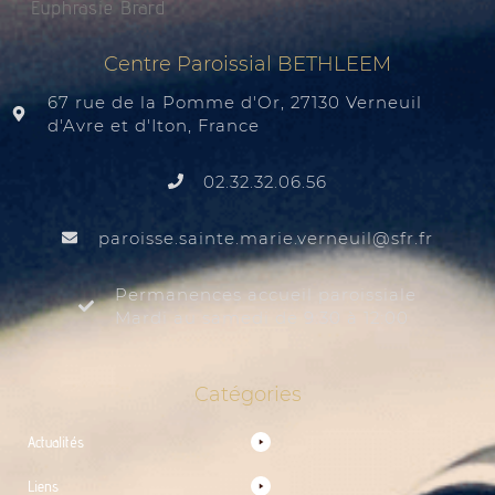
Euphrasie Brard
Centre Paroissial BETHLEEM
67 rue de la Pomme d'Or, 27130 Verneuil
d'Avre et d'Iton, France
02.32.32.06.56
@liuenrev.eiram.etnias.essiorap
rf.rfs
Permanences accueil paroissiale
Mardi au samedi de 9:30 à 12:00
Catégories
Actualités
Liens