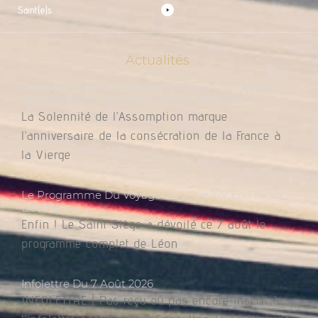
Saint(e)s
Actualités
Proposition De Prière Pour La France À L’occasion
De L’Assomption Et De La Venue Du Pape
La Solennité de l’Assomption marque
l’anniversaire de la consécration de la France à
la Vierge
Le Programme Du Voyage De Léon XIV En France
Dévoilé
Enfin ! Le Saint Siège a dévoilé ce 7 août le
programme complet de Léon
Infolettre Du 7 Août 2026
INFOLETTRE | Pas reçu ou pas encore inscrit à