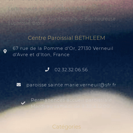
Communauté de Verneuil sur Avre
Communauté des Six Clochers – Bienheureuse
Euphrasie Brard
Centre Paroissial BETHLEEM
67 rue de la Pomme d'Or, 27130 Verneuil
d'Avre et d'Iton, France
02.32.32.06.56
@liuenrev.eiram.etnias.essiorap
rf.rfs
Permanences accueil paroissiale
Mardi au samedi de 9:30 à 12:00
Catégories