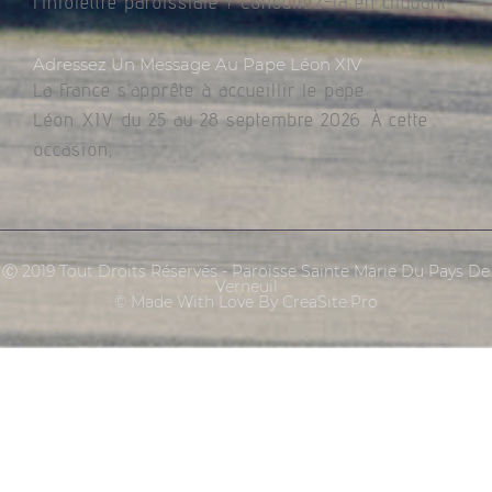
l’infolettre paroissiale ? Consultez-la en cliquant
Adressez Un Message Au Pape Léon XIV
La France s’apprête à accueillir le pape
Léon XIV du 25 au 28 septembre 2026. À cette
occasion,
Ⓒ 2019 Tout Droits Réservés - Paroisse Sainte Marie Du Pays De
Verneuil
© Made With Love By CreaSite.Pro