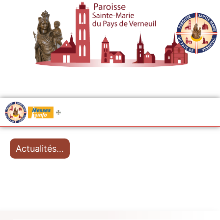
.....
Messes
Actualités…