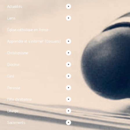
Actualités
Liens
Église catholique en France
Apprendre et s’informer (Dossiers)
Christianisme
Diocèse
Curé
Paroisse
Fête chrétienne
Liturgie
Sacrements