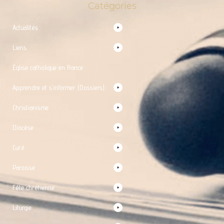
Catégories
Actualités
Liens
Église catholique en France
Apprendre et s’informer (Dossiers)
Christianisme
Diocèse
Curé
Paroisse
Fête chrétienne
Liturgie