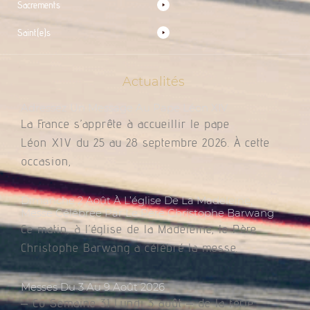
Sacrements
Saint(e)s
Actualités
Adressez Un Message Au Pape Léon XIV
La France s’apprête à accueillir le pape
Léon XIV du 25 au 28 septembre 2026. À cette
occasion,
Dimanche 2 Août À L’église De La Madeleine,
Messe Célébrée Par Le Père Christophe Barwang
Ce matin, à l’église de la Madeleine, le Père
Christophe Barwang a célébré la messe.
Messes Du 3 Au 9 Août 2026
– Co Semaine 31 Lundi 3 août – de la férie