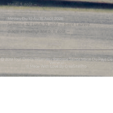
Mardi 4 août –
Messes Du 10 Au 16 Août 2026
Semaine 32 Lundi 10 août – Saint Laurent,
diacre et martyr Mardi 11 août –
Ⓒ 2019 Tout Droits Réservés - Paroisse Sainte Marie Du Pays De
Verneuil
© Made With Love By CreaSite.Pro