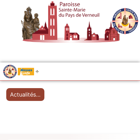
.....
Messes
Actualités…