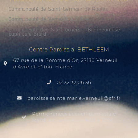
Communauté de Saint-Germain de Rugles
Communauté de Verneuil sur Avre
Communauté des Six Clochers – Bienheureuse
Euphrasie Brard
Centre Paroissial BETHLEEM
67 rue de la Pomme d'Or, 27130 Verneuil
d'Avre et d'Iton, France
02.32.32.06.56
@liuenrev.eiram.etnias.essiorap
rf.rfs
Permanences accueil paroissiale
Mardi au samedi de 9:30 à 12:00