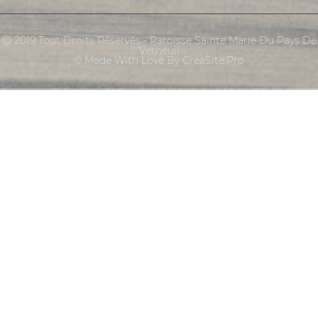
Ⓒ 2019 Tout Droits Réservés - Paroisse Sainte Marie Du Pays De
Verneuil
© Made With Love By CreaSite.Pro