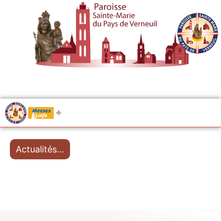
.....
Messes
Actualités…