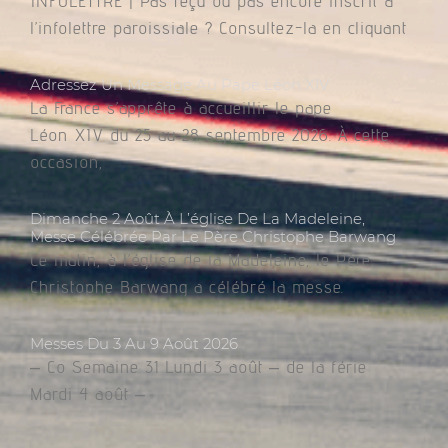
INFOLETTRE | Pas reçu ou pas encore inscrit à
l’infolettre paroissiale ? Consultez-la en cliquant
Adressez Un Message Au Pape Léon XIV
La France s’apprête à accueillir le pape
Léon XIV du 25 au 28 septembre 2026. À cette
occasion,
Dimanche 2 Août À L’église De La Madeleine,
Messe Célébrée Par Le Père Christophe Barwang
Ce matin, à l’église de la Madeleine, le Père
Christophe Barwang a célébré la messe.
Messes Du 3 Au 9 Août 2026
– Co Semaine 31 Lundi 3 août – de la férie
Mardi 4 août –