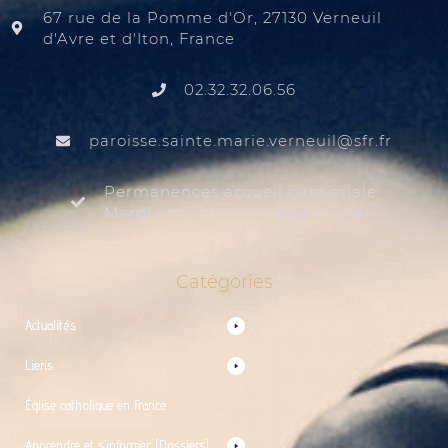
67 rue de la Pomme d'Or, 27130 Verneuil
d'Avre et d'Iton, France
02.32.32.06.56
@liuenrev.eiram.etnias.essiorap
rf.rfs
Permanences accueil paroissiale
Mardi au samedi de 9:30 à 12:00
Catégories
Actualités
Liens
Église catholique en France
Apprendre et s’informer (Dossiers)