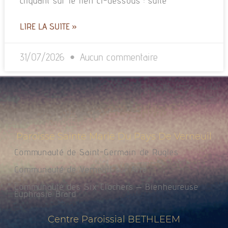
cliquant sur le lien ci-dessous : suite
LIRE LA SUITE »
31/07/2026
Aucun commentaire
Paroisse Sainte Marie Du Pays De Verneuil
Communauté de Saint-Germain de Rugles
Communauté de Verneuil sur Avre
Communauté des Six Clochers – Bienheureuse
Euphrasie Brard
Centre Paroissial BETHLEEM