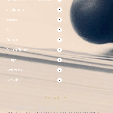
Christianisme
Diocèse
Curé
Paroisse
Fête chrétienne
Liturgie
Sacrements
Saint(e)s
Actualités
Infolettre Du 7 Août 2026