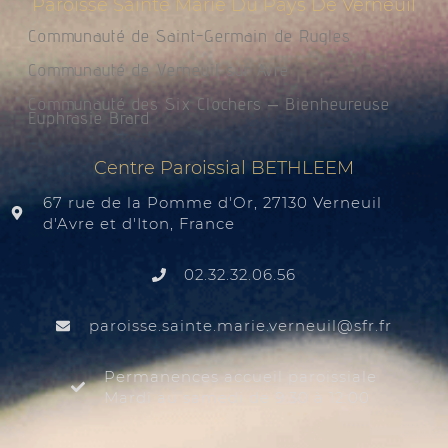
Paroisse Sainte Marie Du Pays De Verneuil
Communauté de Saint-Germain de Rugles
Communauté de Verneuil sur Avre
Communauté des Six Clochers – Bienheureuse
Euphrasie Brard
Centre Paroissial BETHLEEM
67 rue de la Pomme d'Or, 27130 Verneuil
d'Avre et d'Iton, France
02.32.32.06.56
@liuenrev.eiram.etnias.essiorap
rf.rfs
Permanences accueil paroissiale
Mardi au samedi de 9:30 à 12:00