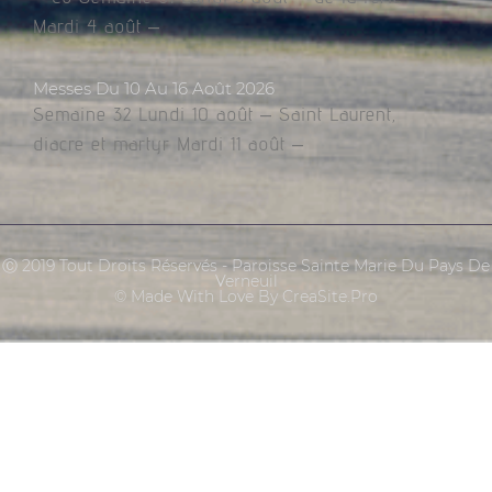
Mardi 4 août –
Messes Du 10 Au 16 Août 2026
Semaine 32 Lundi 10 août – Saint Laurent,
diacre et martyr Mardi 11 août –
Ⓒ 2019 Tout Droits Réservés - Paroisse Sainte Marie Du Pays De
Verneuil
© Made With Love By CreaSite.Pro