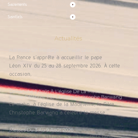
Sacrements
Saint(e)s
Actualités
Adressez Un Message Au Pape Léon XIV
La France s’apprête à accueillir le pape
Léon XIV du 25 au 28 septembre 2026. À cette
occasion,
Dimanche 2 Août À L’église De La Madeleine,
Messe Célébrée Par Le Père Christophe Barwang
Ce matin, à l’église de la Madeleine, le Père
Christophe Barwang a célébré la messe.
Messes Du 3 Au 9 Août 2026
– Co Semaine 31 Lundi 3 août – de la férie