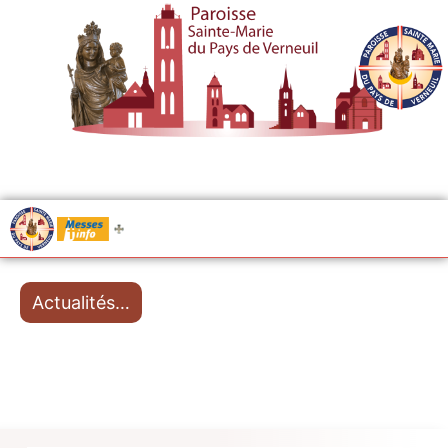
.....
Messes
Actualités…