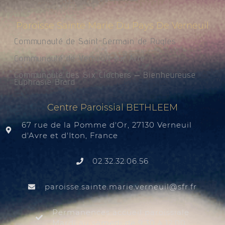
Paroisse Sainte Marie Du Pays De Verneuil
Communauté de Saint-Germain de Rugles
Communauté de Verneuil sur Avre
Communauté des Six Clochers – Bienheureuse
Euphrasie Brard
Centre Paroissial BETHLEEM
67 rue de la Pomme d'Or, 27130 Verneuil
d'Avre et d'Iton, France
02.32.32.06.56
@liuenrev.eiram.etnias.essiorap
rf.rfs
Permanences accueil paroissiale
Mardi au samedi de 9:30 à 12:00