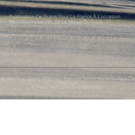
Proposition De Prière Pour La France À L’occasion
De L’Assomption Et De La Venue Du Pape
La Solennité de l’Assomption marque
l’anniversaire de la consécration de la France à
la Vierge
Ⓒ 2019 Tout Droits Réservés - Paroisse Sainte Marie Du Pays De
Verneuil
© Made With Love By CreaSite.Pro