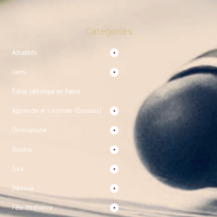
Catégories
Actualités
Liens
Église catholique en France
Apprendre et s’informer (Dossiers)
Christianisme
Diocèse
Curé
Paroisse
Fête chrétienne