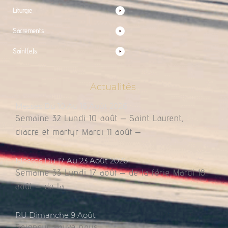
Liturgie
Sacrements
Saint(e)s
Actualités
Messes Du 10 Au 16 Août 2026
Semaine 32 Lundi 10 août – Saint Laurent,
diacre et martyr Mardi 11 août –
Messes Du 17 Au 23 Août 2026
Semaine 33 Lundi 17 août – de la férie Mardi 18
août – de la
PU Dimanche 9 Août
Seigneur sauve nous.