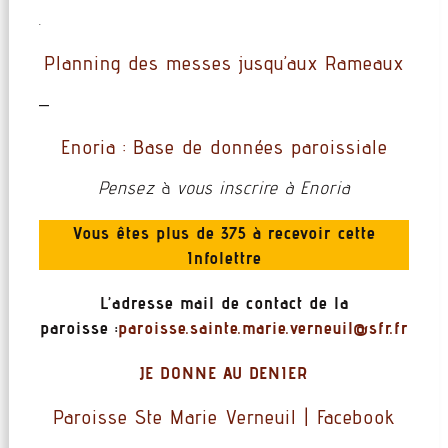
.
Planning des messes jusqu’aux Rameaux
–
Enoria : Base de données paroissiale
Pensez
à
vous inscrire à Enoria
Vous êtes plus de 375 à recevoir cette
Infolettre
L’adresse mail de contact de la
paroisse :
@liuenrev.eiram.etnias.essiorap
rf.rfs
J
E DONNE AU DENIER
Paroisse Ste Marie Verneuil | Facebook