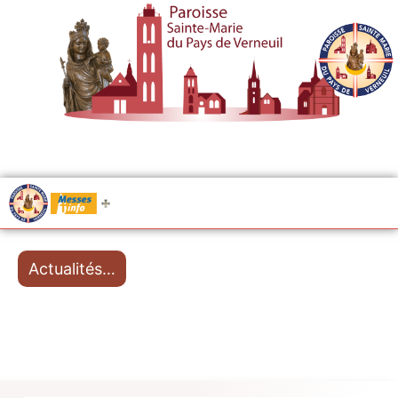
.....
Messes
Actualités…