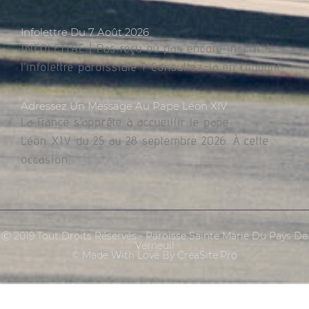
Infolettre Du 7 Août 2026
INFOLETTRE | Pas reçu ou pas encore inscrit à
l’infolettre paroissiale ? Consultez-la en cliquant
Adressez Un Message Au Pape Léon XIV
La France s’apprête à accueillir le pape
Léon XIV du 25 au 28 septembre 2026. À cette
occasion,
Ⓒ 2019 Tout Droits Réservés - Paroisse Sainte Marie Du Pays De
Verneuil
© Made With Love By CreaSite.Pro