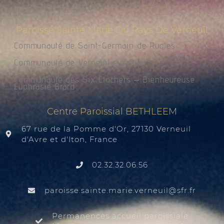
Paroisse Sainte Marie Du Pays De Verneuil
Communauté de Saint-Germain de Rugles
Communauté de Verneuil sur Avre
Communauté des Six Clochers – Bienheureuse
Euphrasie Brard
Centre Paroissial BETHLEEM
67 rue de la Pomme d'Or, 27130 Verneuil
d'Avre et d'Iton, France
02.32.32.06.56
@liuenrev.eiram.etnias.essiorap
rf.rfs
Permanences accueil paroissiale