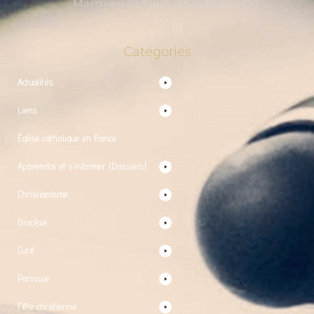
Mardi au samedi de 9:30 à 12:00
Catégories
Actualités
Liens
Église catholique en France
Apprendre et s’informer (Dossiers)
Christianisme
Diocèse
Curé
Paroisse
Fête chrétienne