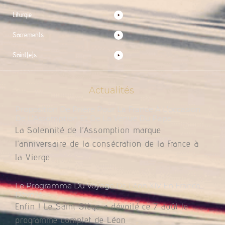
Liturgie
Sacrements
Saint(e)s
Actualités
Proposition De Prière Pour La France À L’occasion
De L’Assomption Et De La Venue Du Pape
La Solennité de l’Assomption marque
l’anniversaire de la consécration de la France à
la Vierge
Le Programme Du Voyage De Léon XIV En France
Dévoilé
Enfin ! Le Saint Siège a dévoilé ce 7 août le
programme complet de Léon