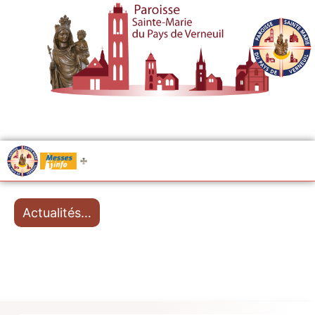
.....
Messes
Actualités…