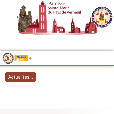
.....
Messes
Actualités…