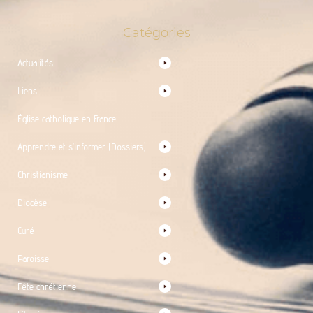
Catégories
Actualités
Liens
Église catholique en France
Apprendre et s’informer (Dossiers)
Christianisme
Diocèse
Curé
Paroisse
Fête chrétienne