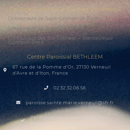
Paroisse Sainte Marie Du Pays De Verneuil
Communauté de Saint-Germain de Rugles
Communauté de Verneuil sur Avre
Communauté des Six Clochers – Bienheureuse
Euphrasie Brard
Centre Paroissial BETHLEEM
67 rue de la Pomme d'Or, 27130 Verneuil
d'Avre et d'Iton, France
02.32.32.06.56
@liuenrev.eiram.etnias.essiorap
rf.rfs
Permanences accueil paroissiale
Mardi au samedi de 9:30 à 12:00