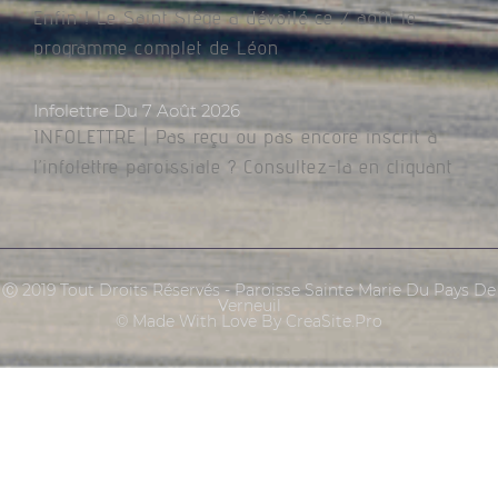
Enfin ! Le Saint Siège a dévoilé ce 7 août le
programme complet de Léon
Infolettre Du 7 Août 2026
INFOLETTRE | Pas reçu ou pas encore inscrit à
l’infolettre paroissiale ? Consultez-la en cliquant
Ⓒ 2019 Tout Droits Réservés - Paroisse Sainte Marie Du Pays De
Verneuil
© Made With Love By CreaSite.Pro