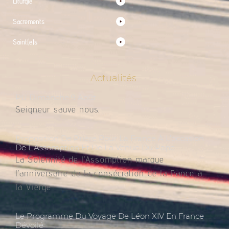
Liturgie
Sacrements
Saint(e)s
Actualités
PU Dimanche 9 Août
Seigneur sauve nous.
Proposition De Prière Pour La France À L’occasion
De L’Assomption Et De La Venue Du Pape
La Solennité de l’Assomption marque
l’anniversaire de la consécration de la France à
la Vierge
Le Programme Du Voyage De Léon XIV En France
Dévoilé