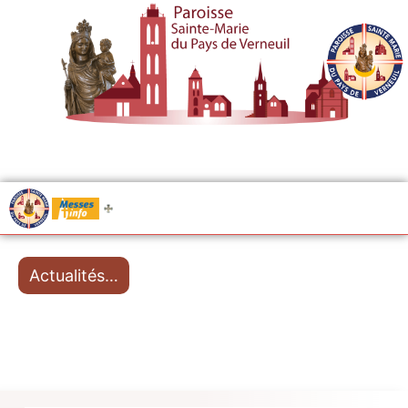
.....
Messes
Actualités…