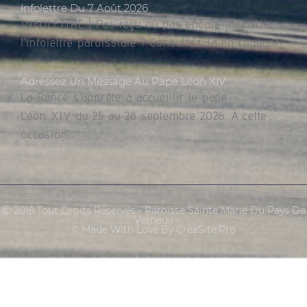
Infolettre Du 7 Août 2026
INFOLETTRE | Pas reçu ou pas encore inscrit à
l’infolettre paroissiale ? Consultez-la en cliquant
Adressez Un Message Au Pape Léon XIV
La France s’apprête à accueillir le pape
Léon XIV du 25 au 28 septembre 2026. À cette
occasion,
Ⓒ 2019 Tout Droits Réservés - Paroisse Sainte Marie Du Pays De
Verneuil
© Made With Love By CreaSite.Pro