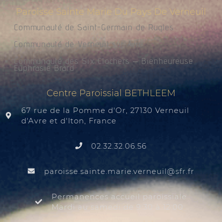
Paroisse Sainte Marie Du Pays De Verneuil
Communauté de Saint-Germain de Rugles
Communauté de Verneuil sur Avre
Communauté des Six Clochers – Bienheureuse
Euphrasie Brard
Centre Paroissial BETHLEEM
67 rue de la Pomme d'Or, 27130 Verneuil
d'Avre et d'Iton, France
02.32.32.06.56
@liuenrev.eiram.etnias.essiorap
rf.rfs
Permanences accueil paroissiale
Mardi au samedi de 9:30 à 12:00