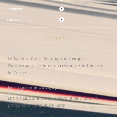
Sacrements
Saint(e)s
Actualités
Proposition De Prière Pour La France À L’occasion
De L’Assomption Et De La Venue Du Pape
La Solennité de l’Assomption marque
l’anniversaire de la consécration de la France à
la Vierge
Le Programme Du Voyage De Léon XIV En France
Dévoilé
Enfin ! Le Saint Siège a dévoilé ce 7 août le
programme complet de Léon