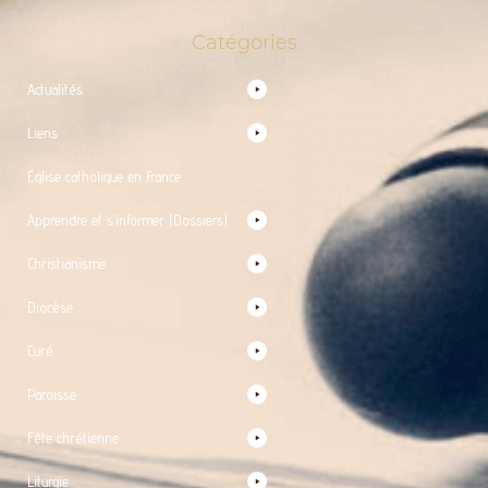
Catégories
Actualités
Liens
Église catholique en France
Apprendre et s’informer (Dossiers)
Christianisme
Diocèse
Curé
Paroisse
Fête chrétienne
Liturgie