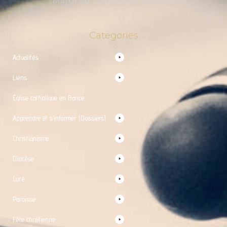
Mardi au samedi de 9:30 à 12:00
Catégories
Actualités
Liens
Église catholique en France
Apprendre et s’informer (Dossiers)
Christianisme
Diocèse
Curé
Paroisse
Fête chrétienne