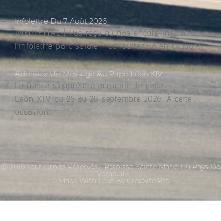
Infolettre Du 7 Août 2026
INFOLETTRE | Pas reçu ou pas encore inscrit à
l’infolettre paroissiale ? Consultez-la en cliquant
Adressez Un Message Au Pape Léon XIV
La France s’apprête à accueillir le pape
Léon XIV du 25 au 28 septembre 2026. À cette
occasion,
Ⓒ 2019 Tout Droits Réservés - Paroisse Sainte Marie Du Pays De
Verneuil
© Made With Love By CreaSite.Pro