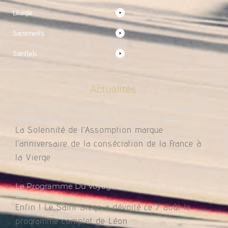
Liturgie
Sacrements
Saint(e)s
Actualités
Proposition De Prière Pour La France À L’occasion
De L’Assomption Et De La Venue Du Pape
La Solennité de l’Assomption marque
l’anniversaire de la consécration de la France à
la Vierge
Le Programme Du Voyage De Léon XIV En France
Dévoilé
Enfin ! Le Saint Siège a dévoilé ce 7 août le
programme complet de Léon