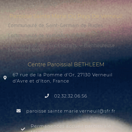
Paroisse Sainte Marie Du Pays De Verneuil
Communauté de Saint-Germain de Rugles
Communauté de Verneuil sur Avre
Communauté des Six Clochers – Bienheureuse
Euphrasie Brard
Centre Paroissial BETHLEEM
67 rue de la Pomme d'Or, 27130 Verneuil
d'Avre et d'Iton, France
02.32.32.06.56
@liuenrev.eiram.etnias.essiorap
rf.rfs
Permanences accueil paroissiale