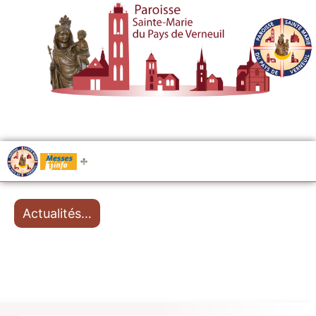
.....
Messes
Actualités…