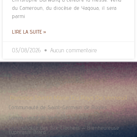
du Cameroun, du diocèse de Yagoua, il sera
parmi
LIRE LA SUITE »
03/08/2026
Aucun commentaire
Paroisse Sainte Marie Du Pays De Verneuil
Communauté de Saint-Germain de Rugles
Communauté de Verneuil sur Avre
Communauté des Six Clochers – Bienheureuse
Euphrasie Brard