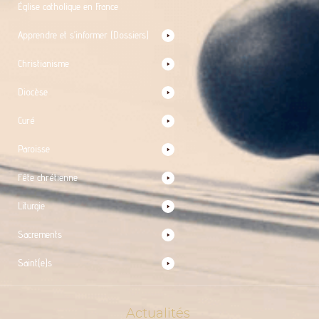
Église catholique en France
Apprendre et s’informer (Dossiers)
Christianisme
Diocèse
Curé
Paroisse
Fête chrétienne
Liturgie
Sacrements
Saint(e)s
Actualités