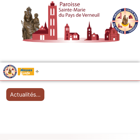
.....
Messes
Actualités…