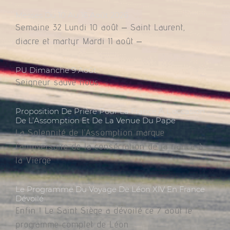
Messes Du 10 Au 16 Août 2026
Semaine 32 Lundi 10 août – Saint Laurent,
diacre et martyr Mardi 11 août –
PU Dimanche 9 Août
Seigneur sauve nous.
Proposition De Prière Pour La France À L’occasion
De L’Assomption Et De La Venue Du Pape
La Solennité de l’Assomption marque
l’anniversaire de la consécration de la France à
la Vierge
Le Programme Du Voyage De Léon XIV En France
Dévoilé
Enfin ! Le Saint Siège a dévoilé ce 7 août le
programme complet de Léon