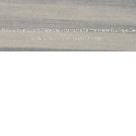
Ⓒ 2019 Tout Droits Réservés - Paroisse Sainte Marie Du Pays De
Verneuil
© Made With Love By CreaSite.Pro