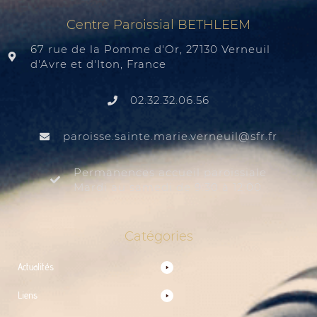
Centre Paroissial BETHLEEM
67 rue de la Pomme d'Or, 27130 Verneuil
d'Avre et d'Iton, France
02.32.32.06.56
@liuenrev.eiram.etnias.essiorap
rf.rfs
Permanences accueil paroissiale
Mardi au samedi de 9:30 à 12:00
Catégories
Actualités
Liens