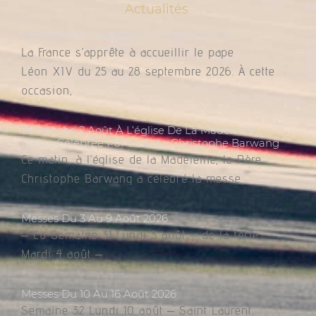
Actualités
Adressez Un Message Au Pape Léon XIV
La France s’apprête à accueillir le pape
Léon XIV du 25 au 28 septembre 2026. À cette
occasion,
Dimanche 2 Août À L’église De La Madeleine,
Messe Célébrée Par Le Père Christophe Barwang
Ce matin, à l’église de la Madeleine, le Père
Christophe Barwang a célébré la messe.
Messes Du 3 Au 9 Août 2026
– Co Semaine 31 Lundi 3 août – de la férie
Mardi 4 août –
Messes Du 10 Au 16 Août 2026
Semaine 32 Lundi 10 août – Saint Laurent,