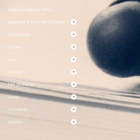
Église catholique en France
Apprendre et s’informer (Dossiers)
Christianisme
Diocèse
Curé
Paroisse
Fête chrétienne
Liturgie
Sacrements
Saint(e)s