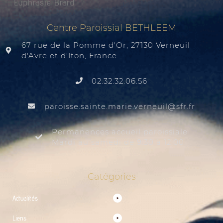
Euphrasie Brard
Centre Paroissial BETHLEEM
67 rue de la Pomme d'Or, 27130 Verneuil
d'Avre et d'Iton, France
02.32.32.06.56
@liuenrev.eiram.etnias.essiorap
rf.rfs
Permanences accueil paroissiale
Mardi au samedi de 9:30 à 12:00
Catégories
Actualités
Liens