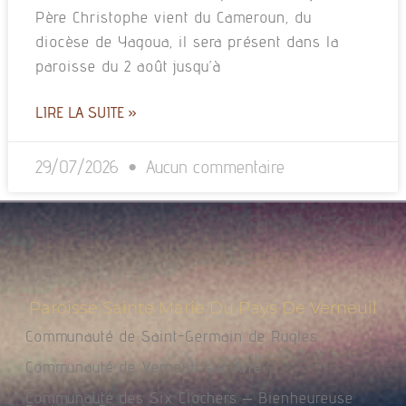
Père Christophe vient du Cameroun, du
diocèse de Yagoua, il sera présent dans la
paroisse du 2 août jusqu’à
LIRE LA SUITE »
29/07/2026
Aucun commentaire
Paroisse Sainte Marie Du Pays De Verneuil
Communauté de Saint-Germain de Rugles
Communauté de Verneuil sur Avre
Communauté des Six Clochers – Bienheureuse