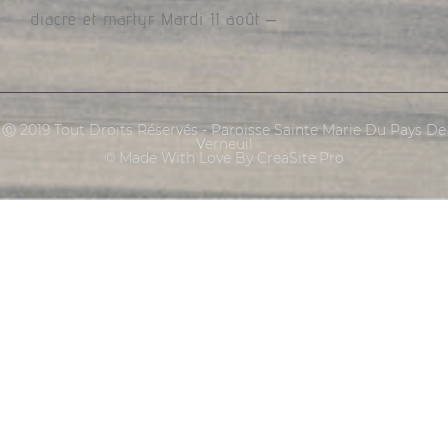
diacre et martyr Mardi 11 août –
Ⓒ 2019 Tout Droits Réservés - Paroisse Sainte Marie Du Pays De
Verneuil
© Made With Love By CreaSite.Pro