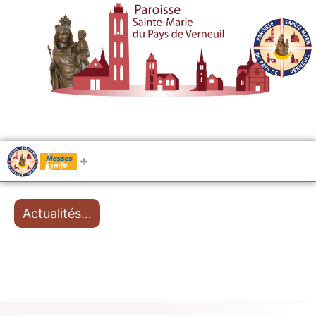
.....
Messes
Actualités…