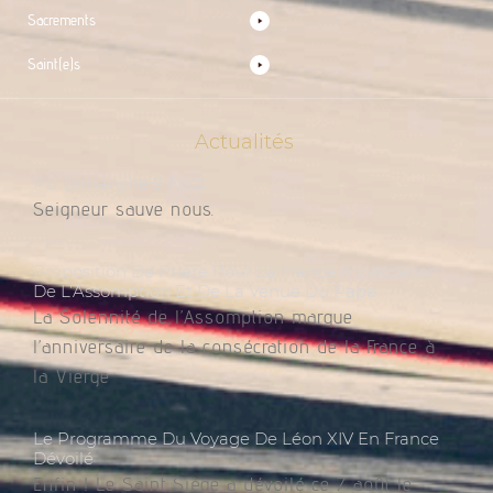
Sacrements
Saint(e)s
Actualités
PU Dimanche 9 Août
Seigneur sauve nous.
Proposition De Prière Pour La France À L’occasion
De L’Assomption Et De La Venue Du Pape
La Solennité de l’Assomption marque
l’anniversaire de la consécration de la France à
la Vierge
Le Programme Du Voyage De Léon XIV En France
Dévoilé
Enfin ! Le Saint Siège a dévoilé ce 7 août le