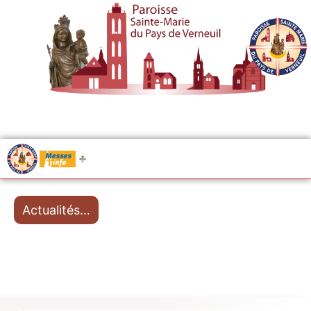
.....
Messes
Actualités…