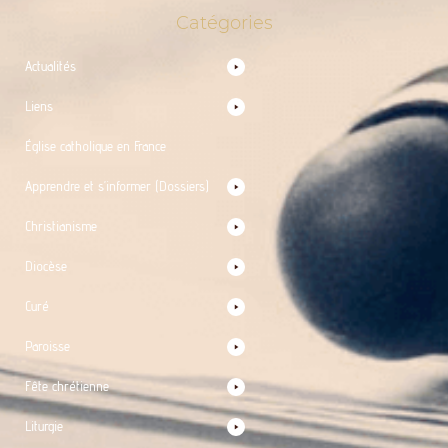
Catégories
Actualités
Liens
Église catholique en France
Apprendre et s’informer (Dossiers)
Christianisme
Diocèse
Curé
Paroisse
Fête chrétienne
Liturgie