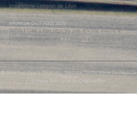
programme complet de Léon
Infolettre Du 7 Août 2026
INFOLETTRE | Pas reçu ou pas encore inscrit à
l’infolettre paroissiale ? Consultez-la en cliquant
Ⓒ 2019 Tout Droits Réservés - Paroisse Sainte Marie Du Pays De
Verneuil
© Made With Love By CreaSite.Pro