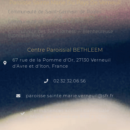
Paroisse Sainte Marie Du Pays De Verneuil
Communauté de Saint-Germain de Rugles
Communauté de Verneuil sur Avre
Communauté des Six Clochers – Bienheureuse
Euphrasie Brard
Centre Paroissial BETHLEEM
67 rue de la Pomme d'Or, 27130 Verneuil
d'Avre et d'Iton, France
02.32.32.06.56
@liuenrev.eiram.etnias.essiorap
rf.rfs
Permanences accueil paroissiale
Mardi au samedi de 9:30 à 12:00