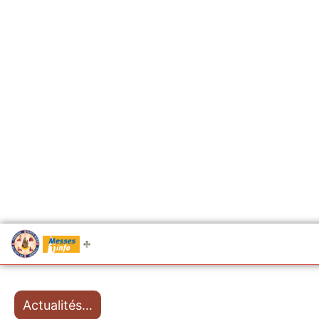
.....
Messes
Actualités…