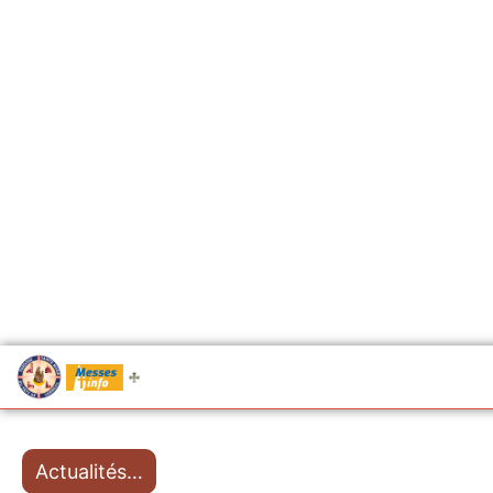
.....
Messes
Actualités…