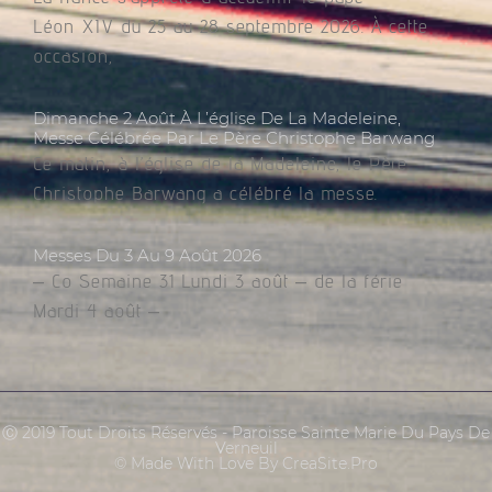
Léon XIV du 25 au 28 septembre 2026. À cette
occasion,
Dimanche 2 Août À L’église De La Madeleine,
Messe Célébrée Par Le Père Christophe Barwang
Ce matin, à l’église de la Madeleine, le Père
Christophe Barwang a célébré la messe.
Messes Du 3 Au 9 Août 2026
– Co Semaine 31 Lundi 3 août – de la férie
Mardi 4 août –
Ⓒ 2019 Tout Droits Réservés - Paroisse Sainte Marie Du Pays De
Verneuil
© Made With Love By CreaSite.Pro