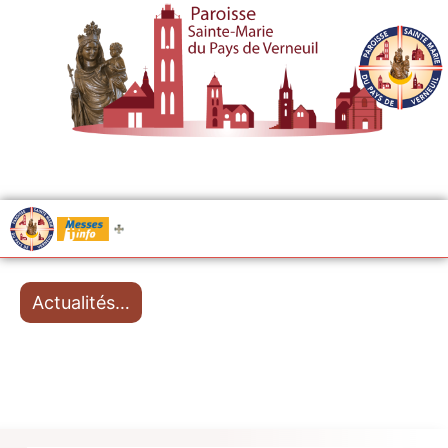
.....
Messes
Actualités…