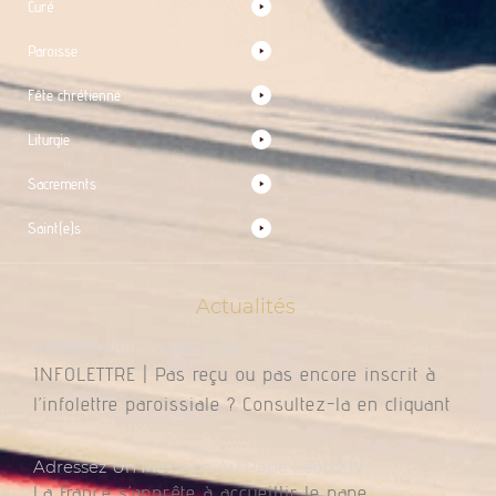
Curé
Paroisse
Fête chrétienne
Liturgie
Sacrements
Saint(e)s
Actualités
Infolettre Du 7 Août 2026
INFOLETTRE | Pas reçu ou pas encore inscrit à
l’infolettre paroissiale ? Consultez-la en cliquant
Adressez Un Message Au Pape Léon XIV
La France s’apprête à accueillir le pape