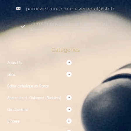
@liuenrev.eiram.etnias.essiorap
rf.rfs
Permanences accueil paroissiale
Mardi au samedi de 9:30 à 12:00
Catégories
Actualités
Liens
Église catholique en France
Apprendre et s’informer (Dossiers)
Christianisme
Diocèse