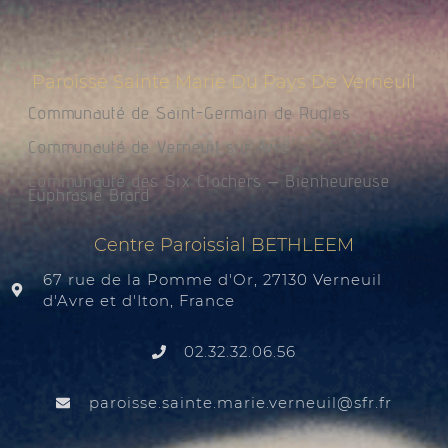
Paroisse Sainte Marie Du Pays De Verneuil
Communauté de Saint-Germain de Rugles
Communauté de Verneuil sur Avre
Communauté des Six Clochers – Bienheureuse
Euphrasie Brard
Centre Paroissial BETHLEEM
67 rue de la Pomme d'Or, 27130 Verneuil
d'Avre et d'Iton, France
02.32.32.06.56
@liuenrev.eiram.etnias.essiorap
rf.rfs