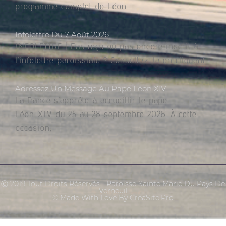
programme complet de Léon
Infolettre Du 7 Août 2026
INFOLETTRE | Pas reçu ou pas encore inscrit à
l’infolettre paroissiale ? Consultez-la en cliquant
Adressez Un Message Au Pape Léon XIV
La France s’apprête à accueillir le pape
Léon XIV du 25 au 28 septembre 2026. À cette
occasion,
Ⓒ 2019 Tout Droits Réservés - Paroisse Sainte Marie Du Pays De
Verneuil
© Made With Love By CreaSite.Pro