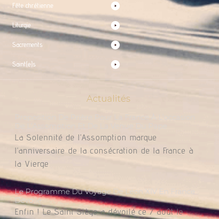
Fête chrétienne
Liturgie
Sacrements
Saint(e)s
Actualités
Proposition De Prière Pour La France À L’occasion
De L’Assomption Et De La Venue Du Pape
La Solennité de l’Assomption marque
l’anniversaire de la consécration de la France à
la Vierge
Le Programme Du Voyage De Léon XIV En France
Dévoilé
Enfin ! Le Saint Siège a dévoilé ce 7 août le