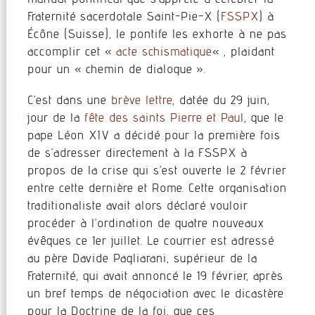
Fraternité sacerdotale Saint-Pie-X (
FSSPX
) à
Écône (Suisse), le pontife les exhorte à ne pas
accomplir cet «
acte schismatique
« , plaidant
pour un « chemin de dialogue ».
C’est dans une
brève lettre
, datée du 29 juin,
jour de la
fête des saints Pierre et Paul
, que le
pape Léon XIV a décidé pour la première fois
de s’adresser directement à la FSSPX à
propos de la crise qui s’est ouverte le 2 février
entre cette dernière et Rome. Cette organisation
traditionaliste avait alors déclaré vouloir
procéder à l’ordination de quatre nouveaux
évêques ce 1er juillet. Le courrier est adressé
au père Davide Pagliarani, supérieur de la
Fraternité, qui avait annoncé le 19 février, après
un bref temps de négociation avec le dicastère
pour la Doctrine de la foi, que ces