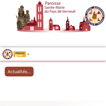
.....
Messes
Actualités…