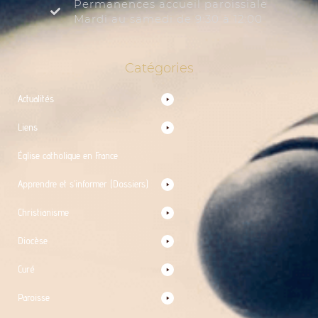
Permanences accueil paroissiale
Mardi au samedi de 9:30 à 12:00
Catégories
Actualités
Liens
Église catholique en France
Apprendre et s’informer (Dossiers)
Christianisme
Diocèse
Curé
Paroisse