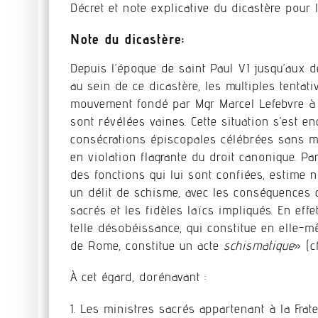
Décret et note explicative du dicastère pour 
Note du dicastère:
Depuis l’époque de saint Paul VI jusqu’aux 
au sein de ce dicastère, les multiples tentat
mouvement fondé par Mgr Marcel Lefebvre à 
sont révélées vaines. Cette situation s’est 
consécrations épiscopales célébrées sans ma
en violation flagrante du droit canonique. Pa
des fonctions qui lui sont confiées, estime 
un délit de schisme, avec les conséquences 
sacrés et les fidèles laïcs impliqués. En eff
telle désobéissance, qui constitue en elle-m
de Rome, constitue un acte
schismatique
» (c
À cet égard, dorénavant :
1. Les ministres sacrés appartenant à la Fra