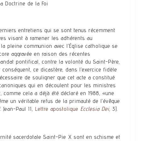
la Doctrine de la Foi
derniers entretiens qui se sont tenus récemment
ives visant à ramener les adhérents au
la pleine communion avec l’Église catholique se
encore aggravée en raison des récentes
ndat pontifical, contre la volonté du Saint-Père,
r conséquent, ce dicastère, dans l’exercice fidèle
nécessaire de souligner que cet acte a constitué
canoniques qui en découlent pour les ministres
et, comme cela a déjà été déclaré en 1988, «une
ême un véritable refus de la primauté de l’évêque
f. Jean-Paul II,
Lettre apostolique
Ecclesia Dei
, 3).
ternité sacerdotale Saint-Pie X sont en schisme et