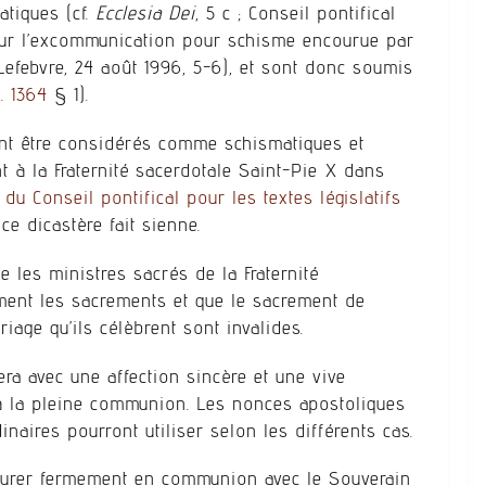
tiques (cf.
Ecclesia Dei
, 5 c ; Conseil pontifical
e sur l’excommunication pour schisme encourue par
febvre, 24 août 1996, 5-6), et sont donc soumis
. 1364
§ 1).
vent être considérés comme schismatiques et
à la Fraternité sacerdotale Saint-Pie X dans
 du Conseil pontifical pour les textes législatifs
 ce dicastère fait sienne.
ue les ministres sacrés de la Fraternité
ement les sacrements et que le sacrement de
iage qu’ils célèbrent sont invalides.
lera avec une affection sincère et une vive
r à la pleine communion. Les nonces apostoliques
naires pourront utiliser selon les différents cas.
meurer fermement en communion avec le Souverain