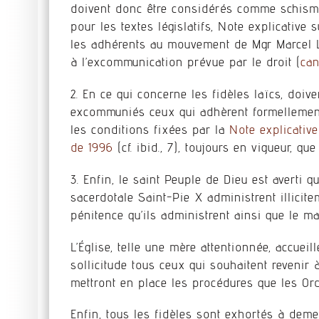
doivent donc être considérés comme schisma
pour les textes législatifs, Note explicativ
les adhérents au mouvement de Mgr Marcel Le
à l’excommunication prévue par le droit (
can
2. En ce qui concerne les fidèles laïcs, doi
excommuniés ceux qui adhèrent formellement 
les conditions fixées par la
Note explicative
de 1996
(cf. ibid., 7), toujours en vigueur, que
3. Enfin, le saint Peuple de Dieu est averti q
sacerdotale Saint-Pie X administrent illicit
pénitence qu’ils administrent ainsi que le mar
L’Église, telle une mère attentionnée, accueil
sollicitude tous ceux qui souhaitent reveni
mettront en place les procédures que les Ordi
Enfin, tous les fidèles sont exhortés à de