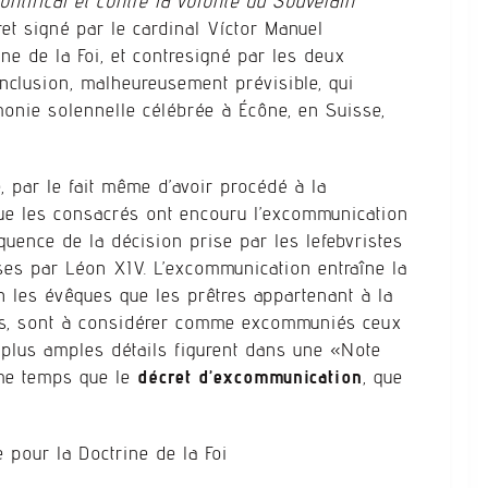
ntifical et contre la volonté du Souverain
cret signé par le cardinal Víctor Manuel
ne de la Foi, et contresigné par les deux
onclusion, malheureusement prévisible, qui
monie solennelle célébrée à Écône, en Suisse,
e, par le fait même d’avoir procédé à la
que les consacrés ont encouru l’excommunication
quence de la décision prise par les lefebvristes
ises par Léon XIV. L’excommunication entraîne la
n les évêques que les prêtres appartenant à la
aïcs, sont à considérer comme excommuniés ceux
e plus amples détails figurent dans une «Note
ême temps que le
décret d’excommunication
, que
.