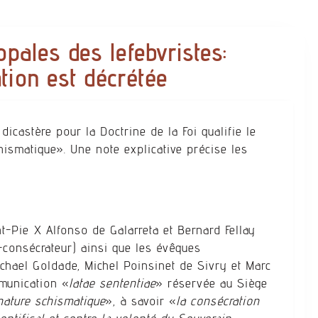
pales des lefebvristes:
tion est décrétée
icastère pour la Doctrine de la Foi qualifie le
schismatique». Une note explicative précise les
nt-Pie X Alfonso de Galarreta et Bernard Fellay
-consécrateur) ainsi que les évêques
chael Goldade, Michel Poinsinet de Sivry et Marc
munication «
latae sententiae
» réservée au Siège
nature schismatique
», à savoir «
la consécration