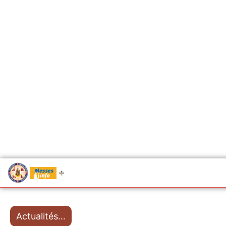
.....
Messes
Actualités…