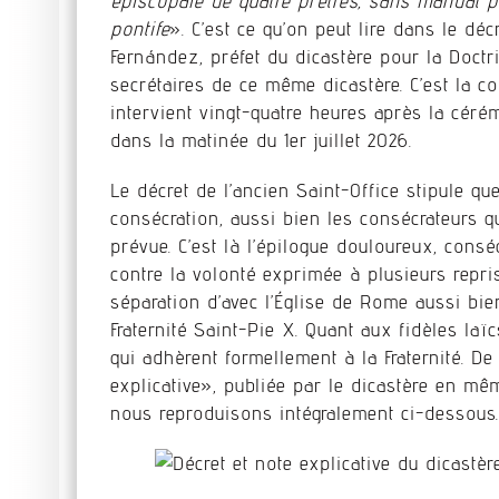
épiscopale de quatre prêtres, sans mandat po
pontife
». C’est ce qu’on peut lire dans le dé
Fernández, préfet du dicastère pour la Doctri
secrétaires de ce même dicastère. C’est la c
intervient vingt-quatre heures après la céré
dans la matinée du 1er juillet 2026.
Le décret de l’ancien Saint-Office stipule qu
consécration, aussi bien les consécrateurs 
prévue. C’est là l’épilogue douloureux, consé
contre la volonté exprimée à plusieurs repr
séparation d’avec l’Église de Rome aussi bie
Fraternité Saint-Pie X. Quant aux fidèles l
qui adhèrent formellement à la Fraternité. D
explicative», publiée par le dicastère en m
nous reproduisons intégralement ci-dessous