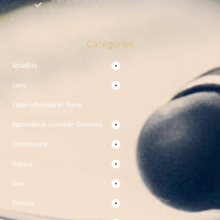
Mardi au samedi de 9:30 à 12:00
Catégories
Actualités
Liens
Église catholique en France
Apprendre et s’informer (Dossiers)
Christianisme
Diocèse
Curé
Paroisse