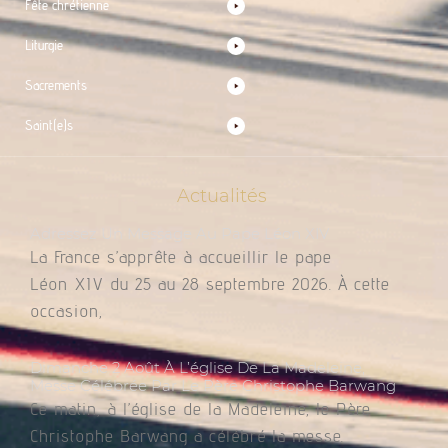
Fête chrétienne
Liturgie
Sacrements
Saint(e)s
Actualités
Adressez Un Message Au Pape Léon XIV
La France s’apprête à accueillir le pape
Léon XIV du 25 au 28 septembre 2026. À cette
occasion,
Dimanche 2 Août À L’église De La Madeleine,
Messe Célébrée Par Le Père Christophe Barwang
Ce matin, à l’église de la Madeleine, le Père
Christophe Barwang a célébré la messe.