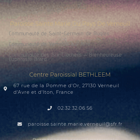
Paroisse Sainte Marie Du Pays De Verneuil
Communauté de Saint-Germain de Rugles
Communauté de Verneuil sur Avre
Communauté des Six Clochers – Bienheureuse
Euphrasie Brard
Centre Paroissial BETHLEEM
67 rue de la Pomme d'Or, 27130 Verneuil
d'Avre et d'Iton, France
02.32.32.06.56
@liuenrev.eiram.etnias.essiorap
rf.rfs
Permanences accueil paroissiale