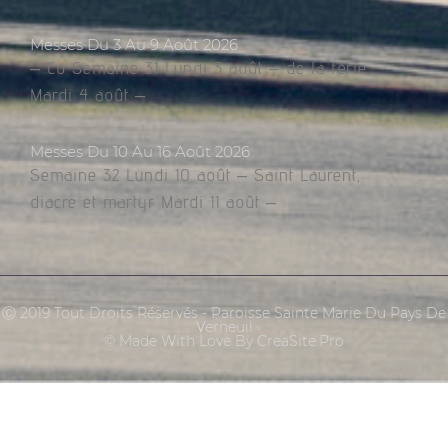
Messes Du 3 Au 9 Août 2026
– Co Semaine 31 Lundi 3 août – de la férie
Mardi 4 août –
Messes Du 10 Au 16 Août 2026
Semaine 32 Lundi 10 août – Saint Laurent,
diacre et martyr Mardi 11 août –
Ⓒ 2019 Tout Droits Réservés - Paroisse Sainte Marie Du Pays De
Verneuil
© Made With Love By CreaSite.Pro