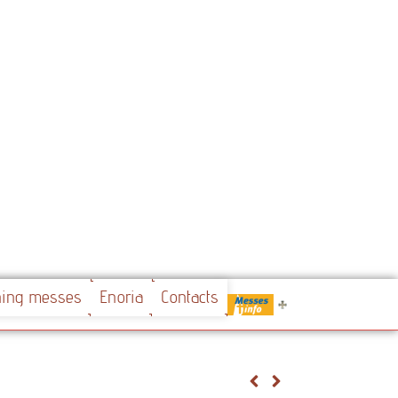
.....
ning messes
Enoria
Contacts
Messes