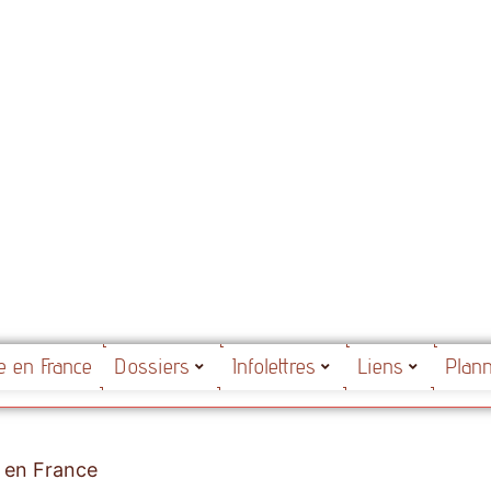
ue en France
Dossiers
Infolettres
Liens
Plan
 en France
26