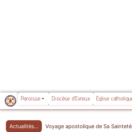
Paroisse
Diocèse d’Evreux
Église catholiq
Voyage apostolique de Sa Sainteté
Pèlerinage diocèsain à Lourdes 20
Actualités…