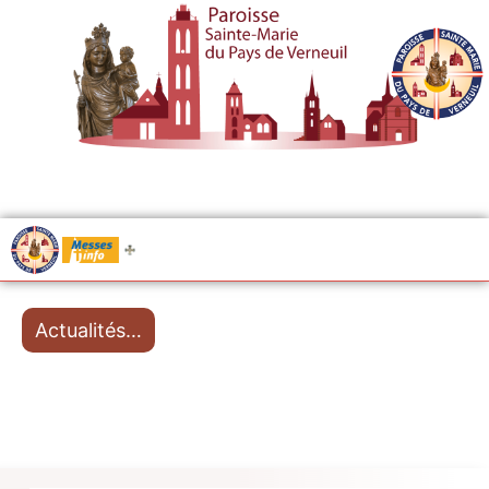
.....
Messes
Actualités…