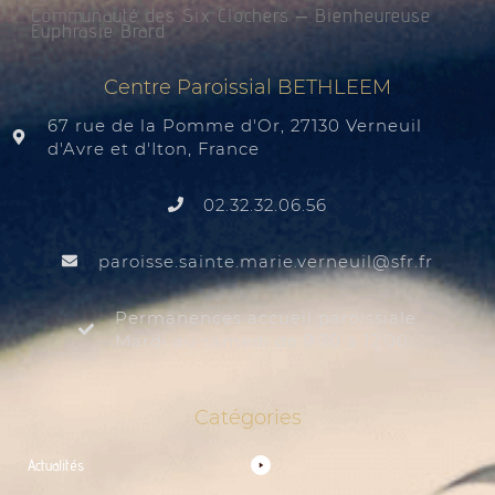
Communauté des Six Clochers – Bienheureuse
Euphrasie Brard
Centre Paroissial BETHLEEM
67 rue de la Pomme d'Or, 27130 Verneuil
d'Avre et d'Iton, France
02.32.32.06.56
@liuenrev.eiram.etnias.essiorap
rf.rfs
Permanences accueil paroissiale
Mardi au samedi de 9:30 à 12:00
Catégories
Actualités