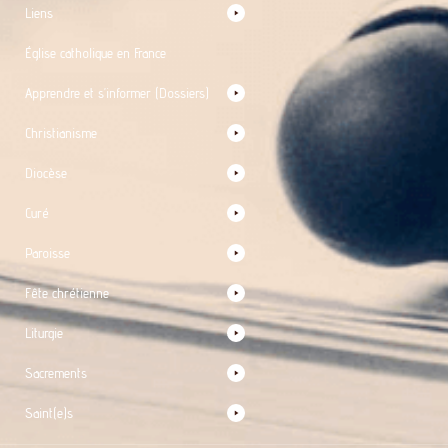
Liens
Église catholique en France
Apprendre et s’informer (Dossiers)
Christianisme
Diocèse
Curé
Paroisse
Fête chrétienne
Liturgie
Sacrements
Saint(e)s