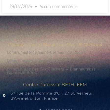
29/07/2026
Aucun commentaire
Paroisse Sainte Marie Du Pays De Verneuil
Communauté de Saint-Germain de Rugles
Communauté de Verneuil sur Avre
Communauté des Six Clochers – Bienheureuse
Euphrasie Brard
Centre Paroissial BETHLEEM
67 rue de la Pomme d'Or, 27130 Verneuil
d'Avre et d'Iton, France