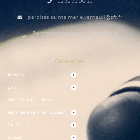
02.32.32.06.56
@liuenrev.eiram.etnias.essiorap
rf.rfs
Permanences accueil paroissiale
Mardi au samedi de 9:30 à 12:00
Catégories
Actualités
Liens
Église catholique en France
Apprendre et s’informer (Dossiers)
Christianisme
Diocèse