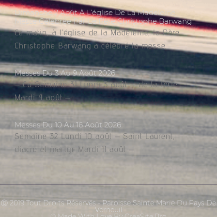
Dimanche 2 Août À L’église De La Madeleine,
Messe Célébrée Par Le Père Christophe Barwang
Ce matin, à l’église de la Madeleine, le Père
Christophe Barwang a célébré la messe.
Messes Du 3 Au 9 Août 2026
– Co Semaine 31 Lundi 3 août – de la férie
Mardi 4 août –
Messes Du 10 Au 16 Août 2026
Semaine 32 Lundi 10 août – Saint Laurent,
diacre et martyr Mardi 11 août –
Ⓒ 2019 Tout Droits Réservés - Paroisse Sainte Marie Du Pays De
Verneuil
© Made With Love By CreaSite.Pro