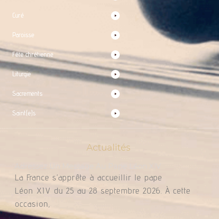
Curé
Paroisse
Fête chrétienne
Liturgie
Sacrements
Saint(e)s
Actualités
Adressez Un Message Au Pape Léon XIV
La France s’apprête à accueillir le pape
Léon XIV du 25 au 28 septembre 2026. À cette
occasion,