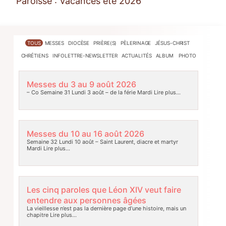
Paroisse : Vacances été 2026
TOUS
MESSES
DIOCÈSE
PRIÈRE(S)
PÈLERINAGE
JÉSUS-CHRIST
CHRÉTIENS
INFOLETTRE-NEWSLETTER
ACTUALITÉS
ALBUM PHOTO
Messes du 3 au 9 août 2026
– Co Semaine 31 Lundi 3 août – de la férie Mardi
Lire plus…
Messes du 10 au 16 août 2026
Semaine 32 Lundi 10 août – Saint Laurent, diacre et martyr
Mardi
Lire plus…
Les cinq paroles que Léon XIV veut faire
entendre aux personnes âgées
La vieillesse n’est pas la dernière page d’une histoire, mais un
chapitre
Lire plus…