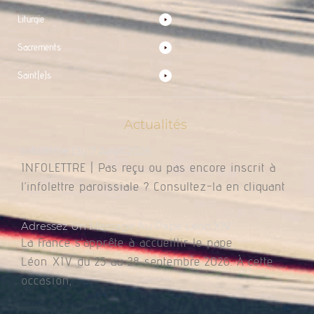
Liturgie
Sacrements
Saint(e)s
Actualités
Infolettre Du 7 Août 2026
INFOLETTRE | Pas reçu ou pas encore inscrit à
l’infolettre paroissiale ? Consultez-la en cliquant
Adressez Un Message Au Pape Léon XIV
La France s’apprête à accueillir le pape
Léon XIV du 25 au 28 septembre 2026. À cette
occasion,