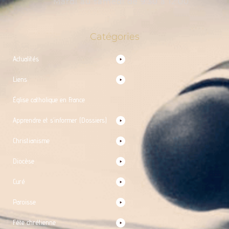
Mardi au samedi de 9:30 à 12:00
Catégories
Actualités
Liens
Église catholique en France
Apprendre et s’informer (Dossiers)
Christianisme
Diocèse
Curé
Paroisse
Fête chrétienne