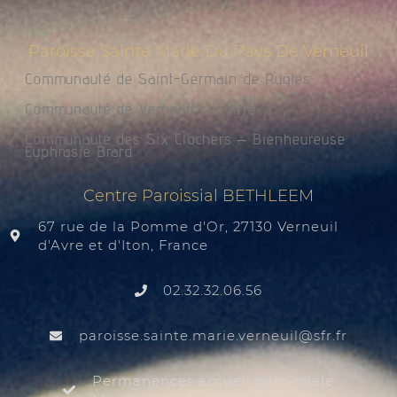
Paroisse Sainte Marie Du Pays De Verneuil
Communauté de Saint-Germain de Rugles
Communauté de Verneuil sur Avre
Communauté des Six Clochers – Bienheureuse
Euphrasie Brard
Centre Paroissial BETHLEEM
67 rue de la Pomme d'Or, 27130 Verneuil
d'Avre et d'Iton, France
02.32.32.06.56
@liuenrev.eiram.etnias.essiorap
rf.rfs
Permanences accueil paroissiale