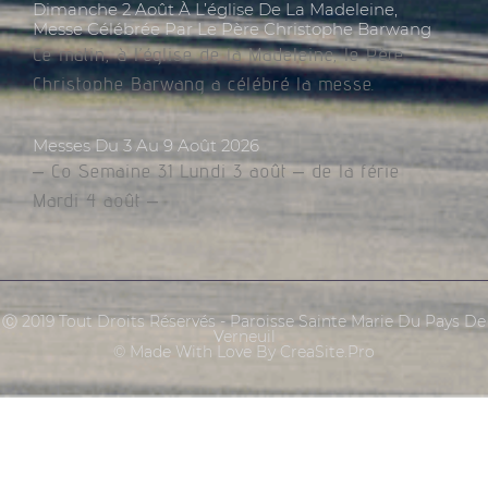
Dimanche 2 Août À L’église De La Madeleine,
Messe Célébrée Par Le Père Christophe Barwang
Ce matin, à l’église de la Madeleine, le Père
Christophe Barwang a célébré la messe.
Messes Du 3 Au 9 Août 2026
– Co Semaine 31 Lundi 3 août – de la férie
Mardi 4 août –
Ⓒ 2019 Tout Droits Réservés - Paroisse Sainte Marie Du Pays De
Verneuil
© Made With Love By CreaSite.Pro