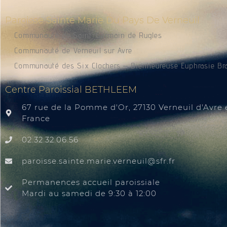
Paroisse Sainte Marie Du Pays De Verneuil
Communauté de Saint-Germain de Rugles
Communauté de Verneuil sur Avre
Communauté des Six Clochers – Bienheureuse Euphrasie Br
Centre Paroissial BETHLEEM
67 rue de la Pomme d'Or, 27130 Verneuil d'Avre e
France
02.32.32.06.56
@liuenrev.eiram.etnias.essiorap
rf.rfs
Permanences accueil paroissiale
Mardi au samedi de 9:30 à 12:00