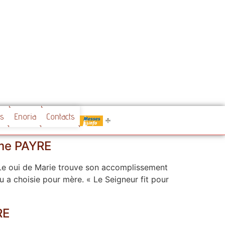
.....
es
Enoria
Contacts
Messes
ôme PAYRE
»Le oui de Marie trouve son accomplissement
u a choisie pour mère. « Le Seigneur fit pour
RE