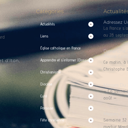
Catégories
Actualité
Adressez U
Actualités
La France s’
au 28 septem
Liens
ard
Église catholique en France
Dimanche 2 
Messe Célé
t d'Iton,
Apprendre et s’informer (Dossiers)
Ce matin, à 
Christophe 
Christianisme
Diocèse
Messes Du 
– Co Semain
Curé
août –
Paroisse
Messes Du 
Semaine 32 L
Fête chrétienne
martyr Mardi