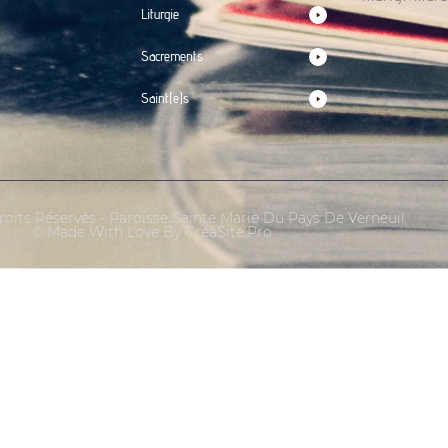
Liturgie
Sacrements
Saint(e)s
oits Réservés - Paroisse Sainte Marie Du Pays De Verneuil
© Made With Love By CreaSite.Pro