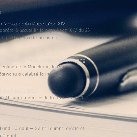
s
n Message Au Pape Léon XIV
apprête à accueillir le pape Léon XIV du 25
bre 2026. À cette occasion,
Août À L’église De La Madeleine,
brée Par Le Père Christophe Barwang
l’église de la Madeleine, le Père
Barwang a célébré la messe.
3 Au 9 Août 2026
e 31 Lundi 3 août – de la férie Mardi 4
10 Au 16 Août 2026
undi 10 août – Saint Laurent, diacre et
 11 août –