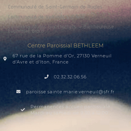
Communauté de Saint-Germain de Rugles
Communauté de Verneuil sur Avre
Communauté des Six Clochers – Bienheureuse
Euphrasie Brard
Centre Paroissial BETHLEEM
67 rue de la Pomme d'Or, 27130 Verneuil
d'Avre et d'Iton, France
02.32.32.06.56
@liuenrev.eiram.etnias.essiorap
rf.rfs
Permanences accueil paroissiale
Mardi au samedi de 9:30 à 12:00