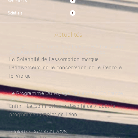
Sacrements
Saint(e)s
Actualités
Proposition De Prière Pour La France À L’occasion
De L’Assomption Et De La Venue Du Pape
La Solennité de l’Assomption marque
l’anniversaire de la consécration de la France à
la Vierge
Le Programme Du Voyage De Léon XIV En France
Dévoilé
Enfin ! Le Saint Siège a dévoilé ce 7 août le
programme complet de Léon
Infolettre Du 7 Août 2026