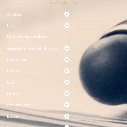
Catégories
Actualités
Liens
Église catholique en France
Apprendre et s’informer (Dossiers)
Christianisme
Diocèse
Curé
Paroisse
Fête chrétienne
Liturgie