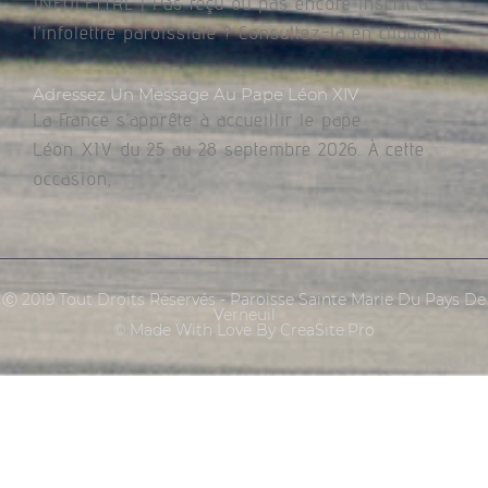
INFOLETTRE | Pas reçu ou pas encore inscrit à
l’infolettre paroissiale ? Consultez-la en cliquant
Adressez Un Message Au Pape Léon XIV
La France s’apprête à accueillir le pape
Léon XIV du 25 au 28 septembre 2026. À cette
occasion,
Ⓒ 2019 Tout Droits Réservés - Paroisse Sainte Marie Du Pays De
Verneuil
© Made With Love By CreaSite.Pro