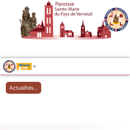
.....
Messes
Actualités…