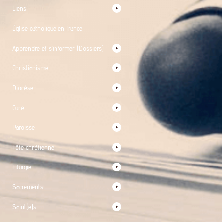
Liens
Église catholique en France
Apprendre et s’informer (Dossiers)
Christianisme
Diocèse
Curé
Paroisse
Fête chrétienne
Liturgie
Sacrements
Saint(e)s