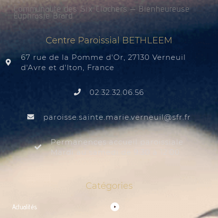
Communauté des Six Clochers – Bienheureuse
Euphrasie Brard
Centre Paroissial BETHLEEM
67 rue de la Pomme d'Or, 27130 Verneuil
d'Avre et d'Iton, France
02.32.32.06.56
@liuenrev.eiram.etnias.essiorap
rf.rfs
Permanences accueil paroissiale
Mardi au samedi de 9:30 à 12:00
Catégories
Actualités