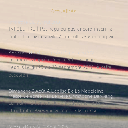
Actualités
Infolettre Du 7 Août 2026
INFOLETTRE | Pas reçu ou pas encore inscrit à
l’infolettre paroissiale ? Consultez-la en cliquant
Adressez Un Message Au Pape Léon XIV
La France s’apprête à accueillir le pape
Léon XIV du 25 au 28 septembre 2026. À cette
occasion,
Dimanche 2 Août À L’église De La Madeleine,
Messe Célébrée Par Le Père Christophe Barwang
Ce matin, à l’église de la Madeleine, le Père
Christophe Barwang a célébré la messe.
Messes Du 3 Au 9 Août 2026