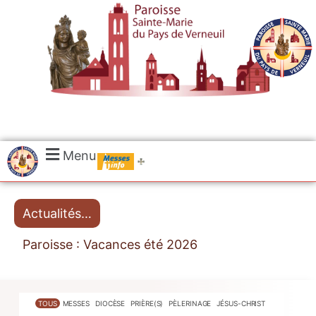
.....
Menu
Messes
Actualités…
Paroisse : Vacances été 2026
TOUS
MESSES
DIOCÈSE
PRIÈRE(S)
PÈLERINAGE
JÉSUS-CHRIST