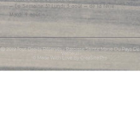
– Co Semaine 31 Lundi 3 août – de la férie
Mardi 4 août –
Ⓒ 2019 Tout Droits Réservés - Paroisse Sainte Marie Du Pays De
Verneuil
© Made With Love By CreaSite.Pro