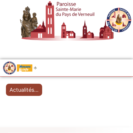
.....
Messes
Actualités…