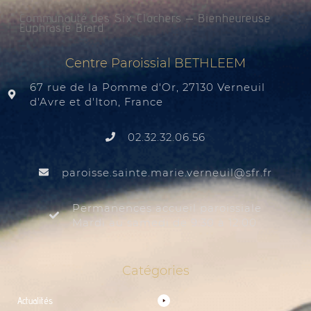
Communauté des Six Clochers – Bienheureuse
Euphrasie Brard
Centre Paroissial BETHLEEM
67 rue de la Pomme d'Or, 27130 Verneuil
d'Avre et d'Iton, France
02.32.32.06.56
@liuenrev.eiram.etnias.essiorap
rf.rfs
Permanences accueil paroissiale
Mardi au samedi de 9:30 à 12:00
Catégories
Actualités