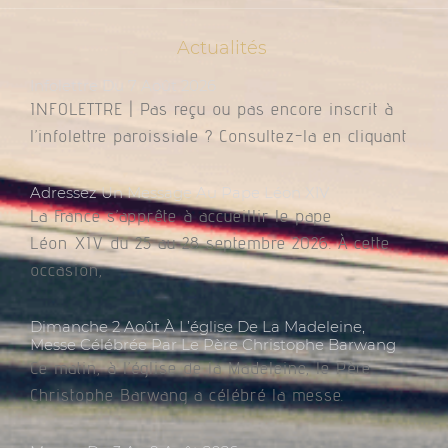
Actualités
Infolettre Du 7 Août 2026
INFOLETTRE | Pas reçu ou pas encore inscrit à
l’infolettre paroissiale ? Consultez-la en cliquant
Adressez Un Message Au Pape Léon XIV
La France s’apprête à accueillir le pape
Léon XIV du 25 au 28 septembre 2026. À cette
occasion,
Dimanche 2 Août À L’église De La Madeleine,
Messe Célébrée Par Le Père Christophe Barwang
Ce matin, à l’église de la Madeleine, le Père
Christophe Barwang a célébré la messe.