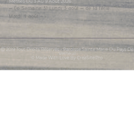
Messes Du 3 Au 9 Août 2026
– Co Semaine 31 Lundi 3 août – de la férie
Mardi 4 août –
Ⓒ 2019 Tout Droits Réservés - Paroisse Sainte Marie Du Pays De
Verneuil
© Made With Love By CreaSite.Pro