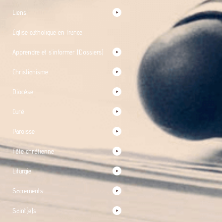
Liens
Église catholique en France
Apprendre et s’informer (Dossiers)
Christianisme
Diocèse
Curé
Paroisse
Fête chrétienne
Liturgie
Sacrements
Saint(e)s