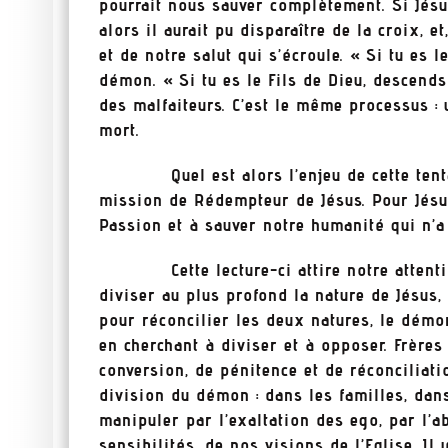
pourrait nous sauver complètement. Si Jésus
alors il aurait pu disparaître de la croix, e
et de notre salut qui s’écroule. « Si tu es le
démon. « Si tu es le Fils de Dieu, descends
des malfaiteurs. C’est le même processus : u
mort.
Quel est alors l’enjeu de cette tentati
mission de Rédempteur de Jésus. Pour Jésus
Passion et à sauver notre humanité qui n’a
Cette lecture-ci attire notre attention
diviser au plus profond la nature de Jésus,
pour réconcilier les deux natures, le démo
en cherchant à diviser et à opposer. Frère
conversion, de pénitence et de réconcilia
division du démon : dans les familles, dan
manipuler par l’exaltation des ego, par l’a
sensibilités, de nos visions de l’Eglise. I