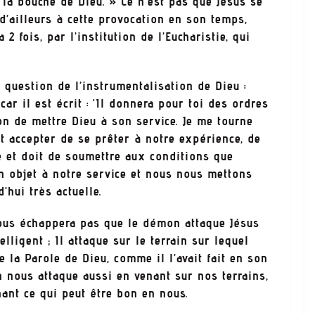
e la bouche de Dieu. » Ce n’est pas que Jésus se
d’ailleurs à cette provocation en son temps,
2 fois, par l’institution de l’Eucharistie, qui
tion de l’instrumentalisation de Dieu :
 car il est écrit : ‘Il donnera pour toi des ordres
ion de mettre Dieu à son service. Je me tourne
it accepter de se prêter à notre expérience, de
ve et doit de soumettre aux conditions que
 objet à notre service et nous nous mettons
’hui très actuelle.
s échappera pas que le démon attaque Jésus
elligent ; Il attaque sur le terrain sur lequel
ne la Parole de Dieu, comme il l’avait fait en son
n nous attaque aussi en venant sur nos terrains,
nant ce qui peut être bon en nous.