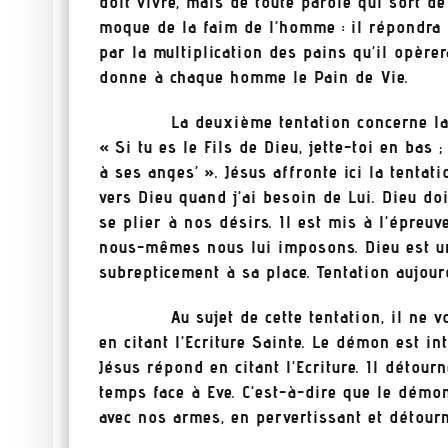
doit vivre, mais de toute parole qui sort d
moque de la faim de l’homme : il répondra 
par la multiplication des pains qu’il opèrera 
donne à chaque homme le Pain de Vie.
La deuxième tentation concerne la ques
« Si tu es le Fils de Dieu, jette-toi en bas ;
à ses anges’ ». Jésus affronte ici la tentat
vers Dieu quand j’ai besoin de Lui. Dieu do
se plier à nos désirs. Il est mis à l’épreu
nous-mêmes nous lui imposons. Dieu est un
subrepticement à sa place. Tentation aujourd
Au sujet de cette tentation, il ne vou
en citant l’Ecriture Sainte. Le démon est int
Jésus répond en citant l’Ecriture. Il détour
temps face à Eve. C’est-à-dire que le démo
avec nos armes, en pervertissant et détour