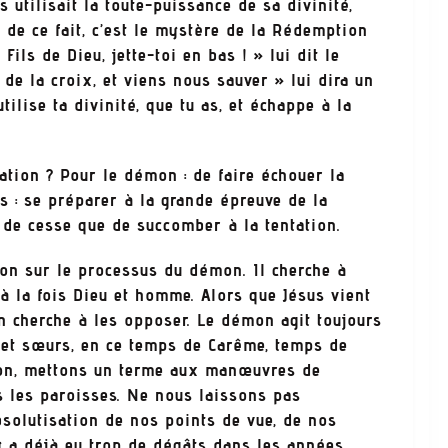
 utilisait la toute-puissance de sa divinité,
t, de ce fait, c’est le mystère de la Rédemption
 Fils de Dieu, jette-toi en bas ! » lui dit le
 de la croix, et viens nous sauver » lui dira un
tilise ta divinité, que tu as, et échappe à la
on ? Pour le démon : de faire échouer la
 : se préparer à la grande épreuve de la
 de cesse que de succomber à la tentation.
 sur le processus du démon. Il cherche à
 à la fois Dieu et homme. Alors que Jésus vient
n cherche à les opposer. Le démon agit toujours
s et sœurs, en ce temps de Carême, temps de
tion, mettons un terme aux manœuvres de
s les paroisses. Ne nous laissons pas
bsolutisation de nos points de vue, de nos
l y a déjà eu trop de dégâts dans les années