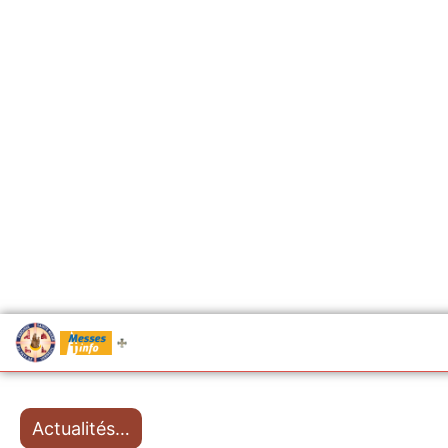
.....
Messes
Actualités…